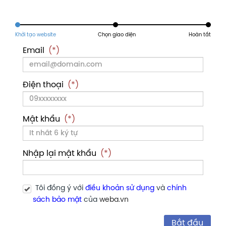
Email
(*)
Điện thoại
(*)
Mật khẩu
(*)
Nhập lại mật khẩu
(*)
Tôi đồng ý với
điều khoản sử dụng
và
chính
sách bảo mật
của
weba.vn
Bắt đầu