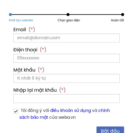
Email
(*)
Điện thoại
(*)
Mật khẩu
(*)
Nhập lại mật khẩu
(*)
Tôi đồng ý với
điều khoản sử dụng
và
chính
sách bảo mật
của
weba.vn
Bắt đầu