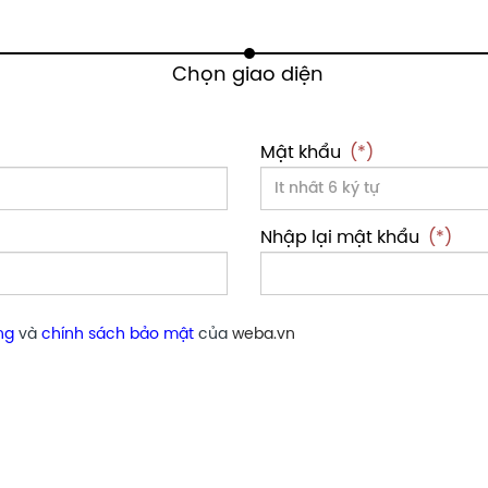
Mật khẩu
(*)
Nhập lại mật khẩu
(*)
ng
và
chính sách bảo mật
của
weba.vn