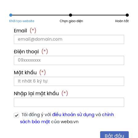
Email
(*)
Điện thoại
(*)
Mật khẩu
(*)
Nhập lại mật khẩu
(*)
Tôi đồng ý với
điều khoản sử dụng
và
chính
sách bảo mật
của
weba.vn
Bắt đầu