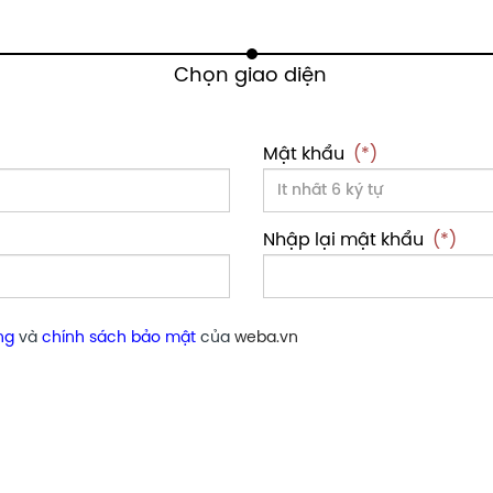
Mật khẩu
(*)
Nhập lại mật khẩu
(*)
ng
và
chính sách bảo mật
của
weba.vn