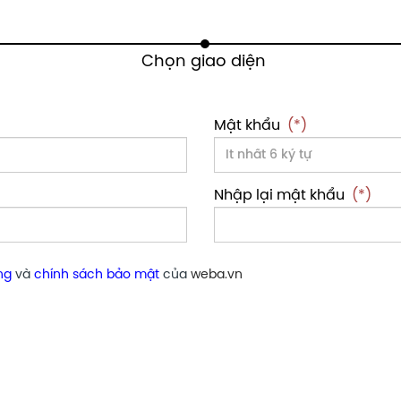
Mật khẩu
(*)
Nhập lại mật khẩu
(*)
ng
và
chính sách bảo mật
của
weba.vn