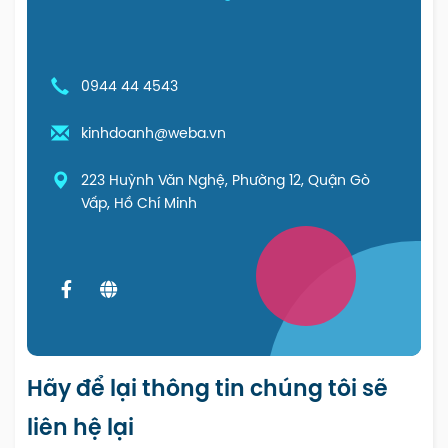
0944 44 4543
kinhdoanh@weba.vn
223 Huỳnh Văn Nghệ, Phường 12, Quận Gò
Vấp, Hồ Chí Minh
Hãy để lại thông tin chúng tôi sẽ
liên hệ lại