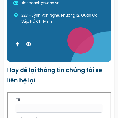
kinhdoanh@weba.vn
223 Huỳnh Văn Nghệ, Phường 12, Quận Gò
Vấp, Hồ Chí Minh
Hãy để lại thông tin chúng tôi sẽ
liên hệ lại