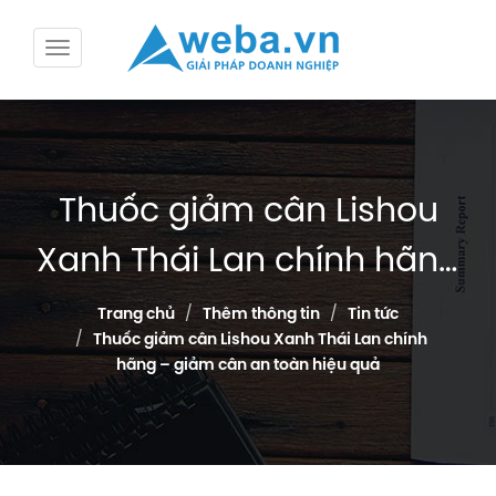
Thuốc giảm cân Lishou
Xanh Thái Lan chính hãng
– giảm cân an toàn hiệu
Trang chủ
Thêm thông tin
Tin tức
Thuốc giảm cân Lishou Xanh Thái Lan chính
quả
hãng – giảm cân an toàn hiệu quả