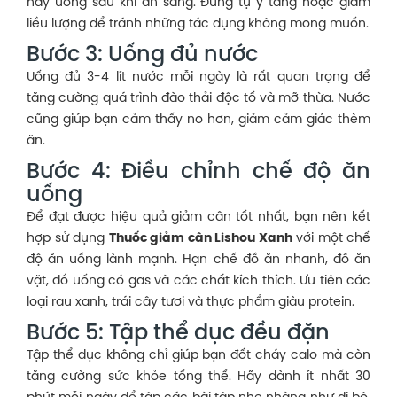
hãy uống sau khi ăn sáng. Đừng tự ý tăng hoặc giảm
liều lượng để tránh những tác dụng không mong muốn.
Bước 3: Uống đủ nước
Uống đủ 3-4 lít nước mỗi ngày là rất quan trọng để
tăng cường quá trình đào thải độc tố và mỡ thừa. Nước
cũng giúp bạn cảm thấy no hơn, giảm cảm giác thèm
ăn.
Bước 4: Điều chỉnh chế độ ăn
uống
Để đạt được hiệu quả giảm cân tốt nhất, bạn nên kết
hợp sử dụng
Thuốc giảm cân Lishou Xanh
với một chế
độ ăn uống lành mạnh. Hạn chế đồ ăn nhanh, đồ ăn
vặt, đồ uống có gas và các chất kích thích. Ưu tiên các
loại rau xanh, trái cây tươi và thực phẩm giàu protein.
Bước 5: Tập thể dục đều đặn
Tập thể dục không chỉ giúp bạn đốt cháy calo mà còn
tăng cường sức khỏe tổng thể. Hãy dành ít nhất 30