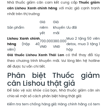
Nhà thuốc giảm cân cam kết cung cấp
Thuốc giảm
cân Lishou Xanh chính hãng
với mức giá cạnh tranh
nhất trên thị trường:
Giá
Giá
Sản phẩm
niêm
khuyến
Ưu đãi
yết
mãi
Lishou Xanh chính
Mua 2 tặng 50 viên
700.000
380.000
hãng
(Hộp 40
detox, mua 3 tặng 1
VNĐ
VNĐ
viên)
hộp
Giá thuốc Lishou Xanh Thái Lan
có thể thay đổi tùy
theo chương trình khuyến mãi. Vui lòng liên hệ hotline
để được tư vấn chi tiết.
Phân biệt Thuốc giảm
cân Lishou thật giả
Để bảo vệ sức khỏe của bạn, Nhà thuốc giảm cân xin
chia sẻ một số cách phân biệt hàng thật giả:
Kiểm tra tem chống hàng giả: Hàng chính hãng có tem