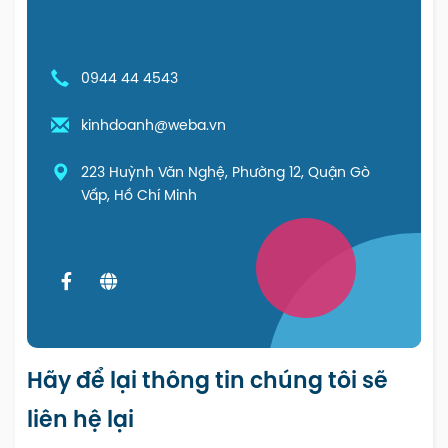
0944 44 4543
kinhdoanh@weba.vn
223 Huỳnh Văn Nghệ, Phường 12, Quận Gò
Vấp, Hồ Chí Minh
Hãy để lại thông tin chúng tôi sẽ
liên hệ lại