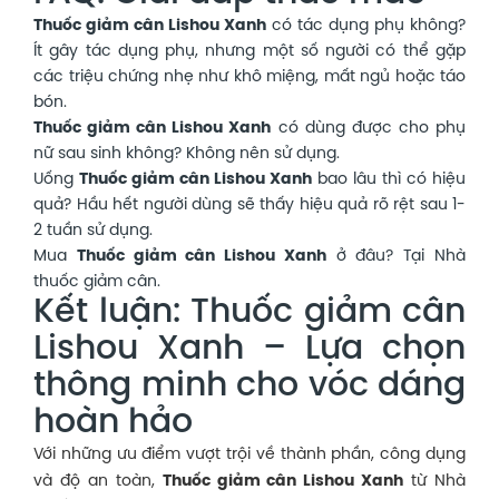
Thuốc giảm cân Lishou Xanh
có tác dụng phụ không?
Ít gây tác dụng phụ, nhưng một số người có thể gặp
các triệu chứng nhẹ như khô miệng, mất ngủ hoặc táo
bón.
Thuốc giảm cân Lishou Xanh
có dùng được cho phụ
nữ sau sinh không? Không nên sử dụng.
Uống
Thuốc giảm cân Lishou Xanh
bao lâu thì có hiệu
quả? Hầu hết người dùng sẽ thấy hiệu quả rõ rệt sau 1-
2 tuần sử dụng.
Mua
Thuốc giảm cân Lishou Xanh
ở đâu? Tại Nhà
thuốc giảm cân.
Kết luận: Thuốc giảm cân
Lishou Xanh – Lựa chọn
thông minh cho vóc dáng
hoàn hảo
Với những ưu điểm vượt trội về thành phần, công dụng
và độ an toàn,
Thuốc giảm cân Lishou Xanh
từ Nhà