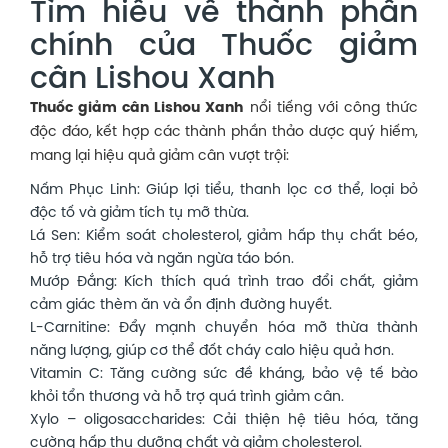
Tìm hiểu về thành phần
chính của Thuốc giảm
cân Lishou Xanh
Thuốc giảm cân Lishou Xanh
nổi tiếng với công thức
độc đáo, kết hợp các thành phần thảo dược quý hiếm,
mang lại hiệu quả giảm cân vượt trội:
Nấm Phục Linh: Giúp lợi tiểu, thanh lọc cơ thể, loại bỏ
độc tố và giảm tích tụ mỡ thừa.
Lá Sen: Kiểm soát cholesterol, giảm hấp thụ chất béo,
hỗ trợ tiêu hóa và ngăn ngừa táo bón.
Mướp Đắng: Kích thích quá trình trao đổi chất, giảm
cảm giác thèm ăn và ổn định đường huyết.
L-Carnitine: Đẩy mạnh chuyển hóa mỡ thừa thành
năng lượng, giúp cơ thể đốt cháy calo hiệu quả hơn.
Vitamin C: Tăng cường sức đề kháng, bảo vệ tế bào
khỏi tổn thương và hỗ trợ quá trình giảm cân.
Xylo – oligosaccharides: Cải thiện hệ tiêu hóa, tăng
cường hấp thu dưỡng chất và giảm cholesterol.