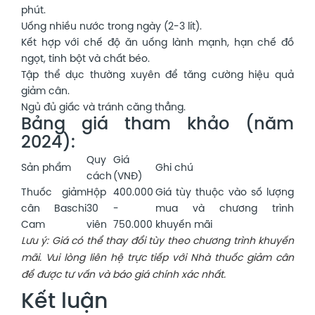
phút.
Uống nhiều nước trong ngày (2-3 lít).
Kết hợp với chế độ ăn uống lành mạnh, hạn chế đồ
ngọt, tinh bột và chất béo.
Tập thể dục thường xuyên để tăng cường hiệu quả
giảm cân.
Ngủ đủ giấc và tránh căng thẳng.
Bảng giá tham khảo (năm
2024):
Quy
Giá
Sản phẩm
Ghi chú
cách
(VNĐ)
Thuốc giảm
Hộp
400.000
Giá tùy thuộc vào số lượng
cân Baschi
30
-
mua và chương trình
Cam
viên
750.000
khuyến mãi
Lưu ý: Giá có thể thay đổi tùy theo chương trình khuyến
mãi. Vui lòng liên hệ trực tiếp với Nhà thuốc giảm cân
để được tư vấn và báo giá chính xác nhất.
Kết luận