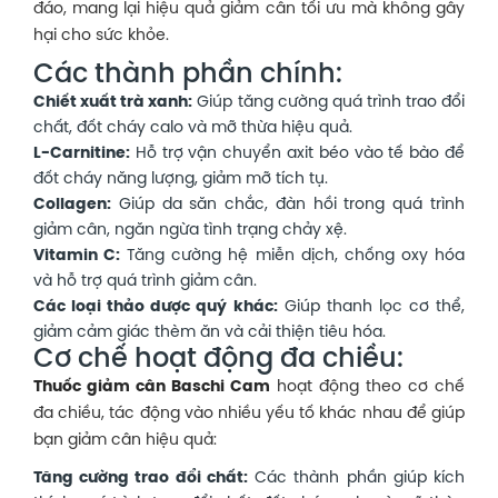
đáo, mang lại hiệu quả giảm cân tối ưu mà không gây
hại cho sức khỏe.
Các thành phần chính:
Chiết xuất trà xanh:
Giúp tăng cường quá trình trao đổi
chất, đốt cháy calo và mỡ thừa hiệu quả.
L-Carnitine:
Hỗ trợ vận chuyển axit béo vào tế bào để
đốt cháy năng lượng, giảm mỡ tích tụ.
Collagen:
Giúp da săn chắc, đàn hồi trong quá trình
giảm cân, ngăn ngừa tình trạng chảy xệ.
Vitamin C:
Tăng cường hệ miễn dịch, chống oxy hóa
và hỗ trợ quá trình giảm cân.
Các loại thảo dược quý khác:
Giúp thanh lọc cơ thể,
giảm cảm giác thèm ăn và cải thiện tiêu hóa.
Cơ chế hoạt động đa chiều:
Thuốc giảm cân Baschi Cam
hoạt động theo cơ chế
đa chiều, tác động vào nhiều yếu tố khác nhau để giúp
bạn giảm cân hiệu quả:
Tăng cường trao đổi chất:
Các thành phần giúp kích