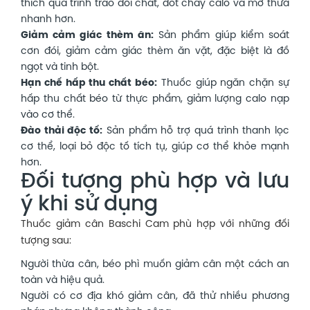
thích quá trình trao đổi chất, đốt cháy calo và mỡ thừa
nhanh hơn.
Giảm cảm giác thèm ăn:
Sản phẩm giúp kiểm soát
cơn đói, giảm cảm giác thèm ăn vặt, đặc biệt là đồ
ngọt và tinh bột.
Hạn chế hấp thu chất béo:
Thuốc giúp ngăn chặn sự
hấp thu chất béo từ thực phẩm, giảm lượng calo nạp
vào cơ thể.
Đào thải độc tố:
Sản phẩm hỗ trợ quá trình thanh lọc
cơ thể, loại bỏ độc tố tích tụ, giúp cơ thể khỏe mạnh
hơn.
Đối tượng phù hợp và lưu
ý khi sử dụng
Thuốc giảm cân Baschi Cam
phù hợp với những đối
tượng sau:
Người thừa cân, béo phì muốn giảm cân một cách an
toàn và hiệu quả.
Người có cơ địa khó giảm cân, đã thử nhiều phương