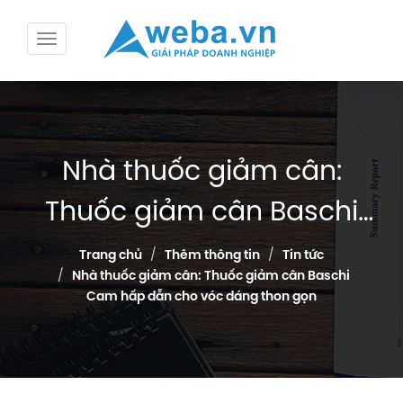
Nhà thuốc giảm cân:
Thuốc giảm cân Baschi
Cam hấp dẫn cho vóc
Trang chủ
Thêm thông tin
Tin tức
Nhà thuốc giảm cân: Thuốc giảm cân Baschi
dáng thon gọn
Cam hấp dẫn cho vóc dáng thon gọn