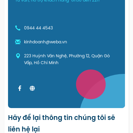
Tư vấn, hỗ trợ khách hàng "8h30 đến 22h"
0944 44 4543
kinhdoanh@weba.vn
223 Huỳnh Văn Nghệ, Phường 12, Quận Gò
Vấp, Hồ Chí Minh
Hãy để lại thông tin chúng tôi sẽ
liên hệ lại